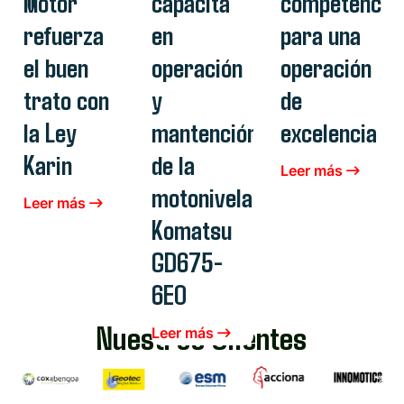
Motor
capacita
competencia
refuerza
en
para una
el buen
operación
operación
trato con
y
de
la Ley
mantención
excelencia
Karin
de la
Leer más
motoniveladora
Leer más
Komatsu
GD675-
6E0
Nuestros Clientes
Leer más