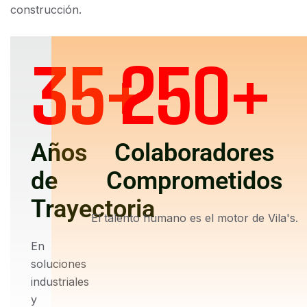
construcción.
35
+
250
+
Años
Colaboradores
de
Comprometidos
Trayectoria
El talento humano es el motor de Vila's.
En
soluciones
industriales
y