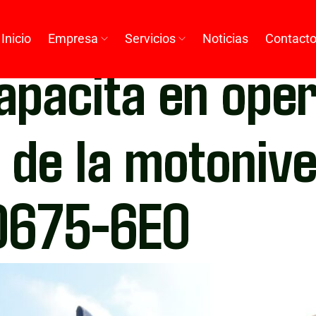
Inicio
Empresa
Servicios
Noticias
Contact
apacita en ope
 de la motoniv
D675-6E0