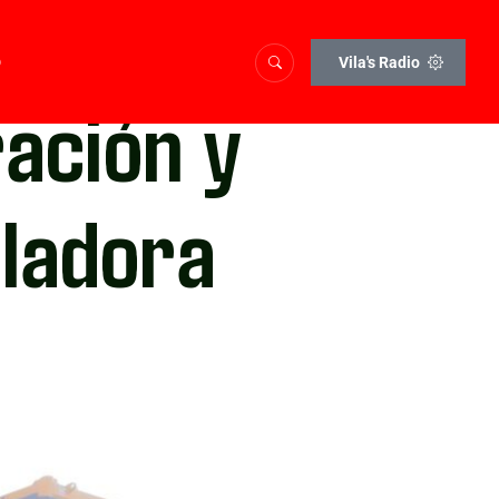
o
Vila's Radio
ración y
eladora