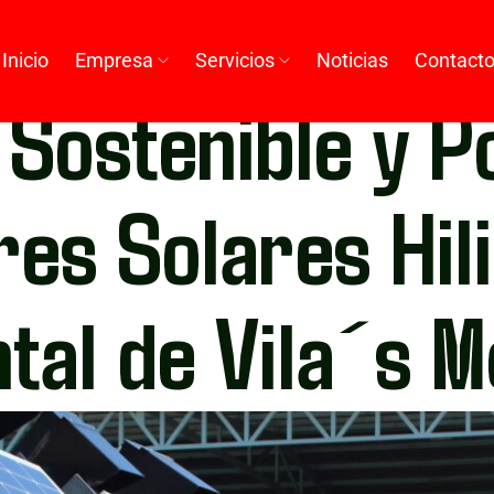
Inicio
Empresa
Servicios
Noticias
Contact
 Sostenible y P
es Solares Hil
ntal de Vila´s 