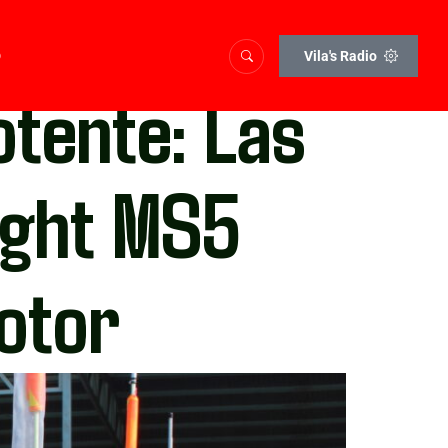
o
Vila's Radio
otente: Las
ight MS5
Motor