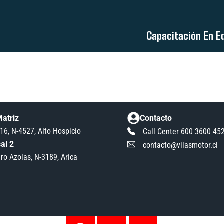
Capacitación En Eq
atriz
Contacto
16, N-4527, Alto Hospicio
Call Center 600 3600 45
al 2
contacto@vilasmotor.cl
ro Azolas, N-3189, Arica